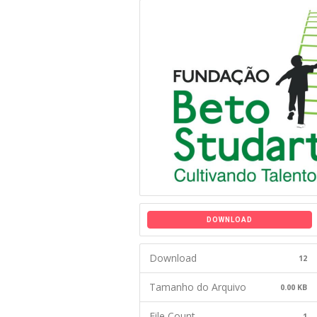
DOWNLOAD
Download
12
Tamanho do Arquivo
0.00 KB
File Count
1